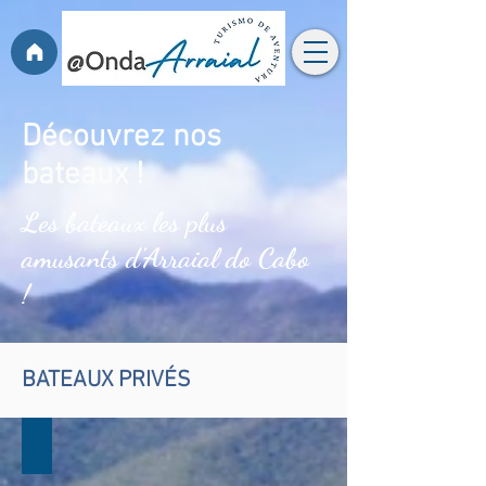
Découvrez nos
bateaux !
Les bateaux les plus
amusants d'Arraial do Cabo
!
BATEAUX PRIVÉS
EXCLUSIVO POPULAR